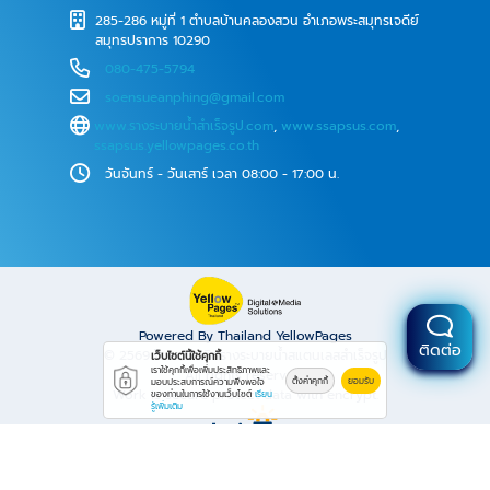
285-286 หมู่ที่ 1 ตำบลบ้านคลองสวน อำเภอพระสมุทรเจดีย์
สมุทรปราการ 10290
080-475-5794
soensueanphing@gmail.com
www.รางระบายน้ําสําเร็จรูป.com
,
www.ssapsus.com
,
ssapsus.yellowpages.co.th
วันจันทร์ - วันเสาร์ เวลา 08:00 - 17:00 น.
Powered By Thailand YellowPages
ติดต่อ
© 2569
โรงงานผลิตรางระบายน้ำสแตนเลสสำเร็จรูป
เว็บไซต์นี้ใช้คุกกี้
เราใช้คุกกี้เพื่อเพิ่มประสิทธิภาพและ
All rights reserved.
ตั้งค่าคุกกี้
ยอมรับ
มอบประสบการณ์ความพึงพอใจ
Work is secure protect data with encrypt.
ของท่านในการใช้งานเว็บไซต์
เรียน
รู้เพิ่มเติม